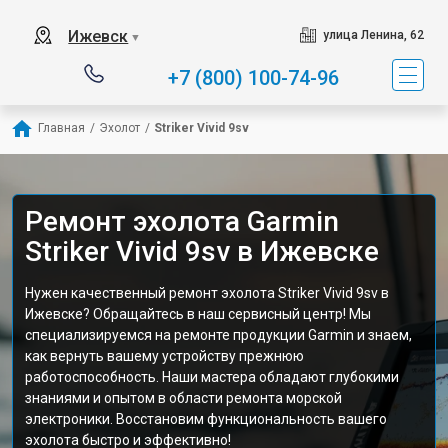
Ижевск
улица Ленина, 62
▼
+7 (800) 100-74-96
Главная
/
Эхолот
/
Striker Vivid 9sv
Ремонт эхолота Garmin
Striker Vivid 9sv в Ижевске
Нужен качественный ремонт эхолота Striker Vivid 9sv в
Ижевске? Обращайтесь в наш сервисный центр! Мы
специализируемся на ремонте продукции Garmin и знаем,
как вернуть вашему устройству прежнюю
работоспособность. Наши мастера обладают глубокими
знаниями и опытом в области ремонта морской
электроники. Восстановим функциональность вашего
эхолота быстро и эффективно!