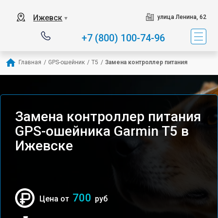
Ижевск
улица Ленина, 62
▼
+7 (800) 100-74-96
Главная
/
GPS-ошейник
/
T5
/
Замена контроллер питания
Замена контроллер питания
GPS-ошейника Garmin T5 в
Ижевске
700
Цена от
руб