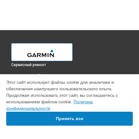
Сервисный ремонт
ВЫБЕРИ СВОЙ ГОРОД
Этот сайт использует файлы cookie для аналитики и
Замена контроллер питания GPS-ошейника T5 Garmin в
обеспечения наилучшего пользовательского опыта.
Краснодаре
Продолжая использовать этот сайт, вы соглашаетесь с
Замена контроллер питания GPS-ошейника T5 Garmin в
использованием файлов cookie.
Политика
Ростове-на-Дону
конфиденциальности
Замена контроллер питания GPS-ошейника T5 Garmin в
Нижнем Новгороде
Принять все
Замена контроллер питания GPS-ошейника T5 Garmin в
Новосибирске
Замена контроллер питания GPS-ошейника T5 Garmin в