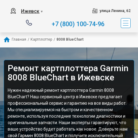
Ижевск
улица Ленина, 62
▼
+7 (800) 100-74-96
Главная
/
Картплоттер
/
8008 BlueChart
Ремонт картплоттера Garmin
8008 BlueChart в Ижевске
Нужен надежный ремонт картплоттера Garmin 8008
BlueChart? Наш сервисный центр в Ижевске предлагает
профессиональный сервис и гарантию на все виды работ.
Мы специализируемся на быстром и качественном
ремонте, используя последние технологии диагностики и
оригинальные запчасти. Наши эксперты гарантируют, что
ваше устройство будет работать как новое. Доверьте нам
свой Гармин 8008 BlueChart и получите исключительный