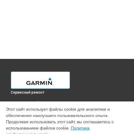
Сервисный ремонт
ВЫБЕРИ СВОЙ ГОРОД
Этот сайт использует файлы cookie для аналитики и
Ремонт картплоттера 8008 BlueChart Garmin в
Краснодаре
обеспечения наилучшего пользовательского опыта.
Ремонт картплоттера 8008 BlueChart Garmin в
Ростове-на-
Продолжая использовать этот сайт, вы соглашаетесь с
Дону
использованием файлов cookie.
Политика
Ремонт картплоттера 8008 BlueChart Garmin в
Нижнем