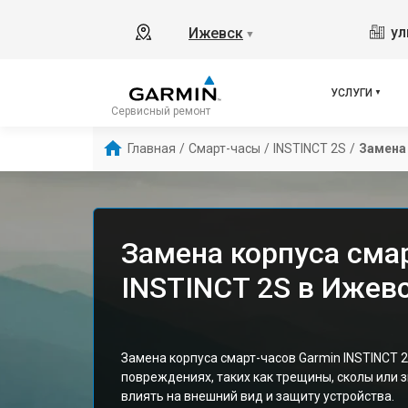
ул
Ижевск
▼
УСЛУГИ
Сервисный ремонт
Главная
/
Смарт-часы
/
INSTINCT 2S
/
Замена
Замена корпуса сма
INSTINCT 2S в Ижев
Замена корпуса смарт-часов Garmin INSTINCT 2
повреждениях, таких как трещины, сколы или 
влиять на внешний вид и защиту устройства.