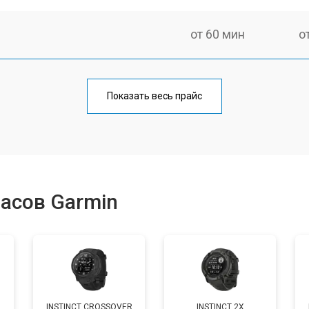
от 60 мин
о
от 40 мин
о
Показать весь прайс
от 50 мин
о
от 40 мин
о
асов Garmin
от 60 мин
о
от 50 мин
о
INSTINCT CROSSOVER
INSTINCT 2X