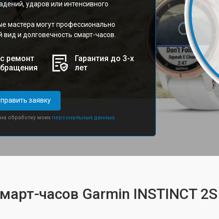
адений, ударов или интенсивного
ые мастера могут профессионально
й вид и долговечность смарт-часов.
с ремонт
Гарантия до 3-х
обращения
лет
править заявку
 на обработку моих
персональных данных.
смарт-часов Garmin INSTINCT 2S