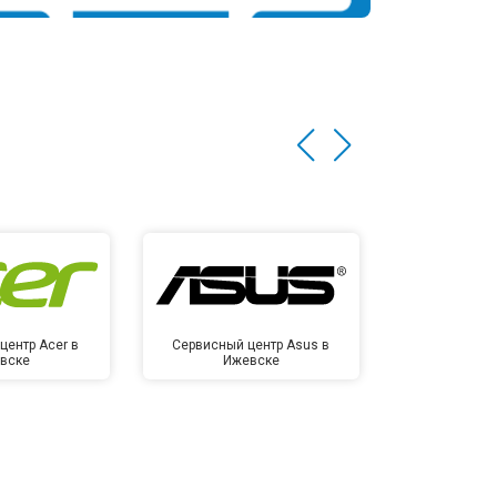
центр Acer в
Сервисный центр Asus в
Сервисный
вске
Ижевске
Иже