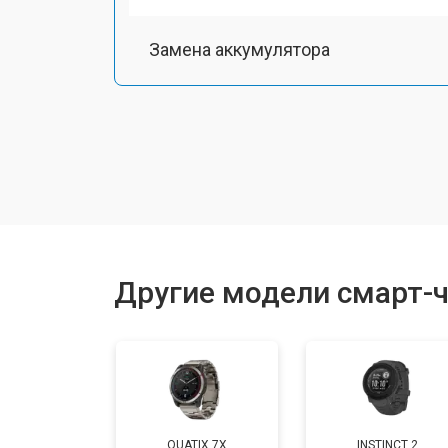
Замена аккумулятора
Замена экрана
Замена шлейфа матрицы
Замена микрофона
Другие модели смарт-ч
Замена кнопки включения
Замена Wi-Fi
QUATIX 7X
INSTINCT 2